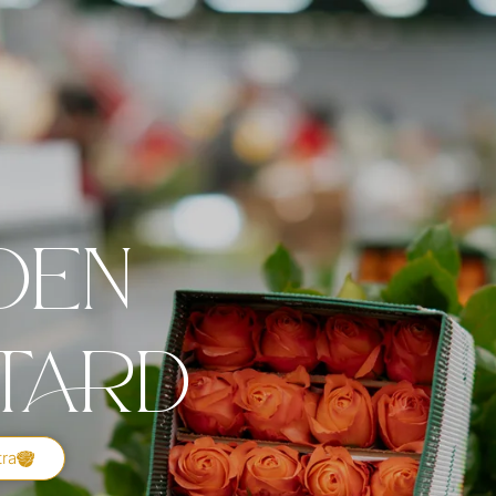
den
tard
tra