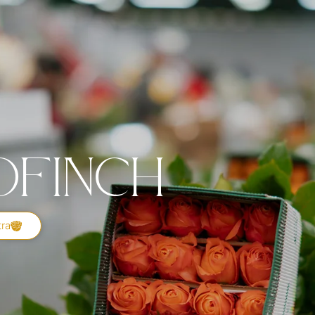
dfinch
tra