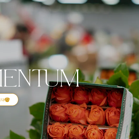
entum
tra